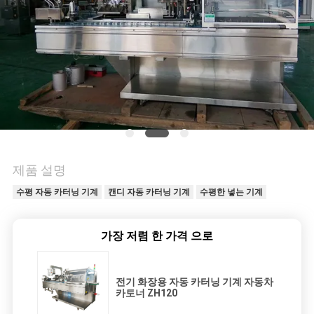
문
의
하
기
뉴
제품 설명
스
수평 자동 카터닝 기계
캔디 자동 카터닝 기계
수평한 넣는 기계
사
가장 저렴 한 가격 으로
건
전기 화장용 자동 카터닝 기계 자동차
카토너 ZH120