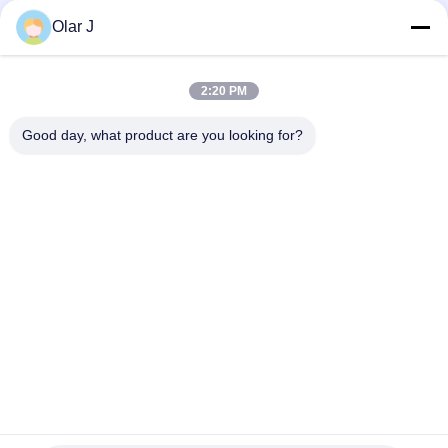
ZH 100을 녹음하는 커피 의학 게인 가방 자동 카터닝 기계 상자
Olar J
KXZ 250B를 녹음하는 PLC 마이크로컴퓨터 완전 자동 박스 곤포
기
2:20 PM
콘돔 마스크를 충전하는 마스크 자동 카터닝 기계 박스
Good day, what product are you looking for?
모든
다중 곤포기
스크류 공기 압축기
프프스 곤포기
진공 씰 곤포기
골판지 박스 곤포기
티백 포장기
자동적인 넣는 기계
무균 통 충전기