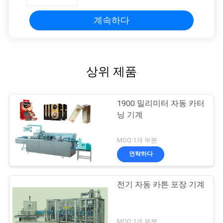
견
적
계속하다
요
청
상위 제품
사
1900 밀리미터 자동 카터
이
닝 기계
트
MOQ:1개 부분
맵
연락하다
전기 자동 카튼 포장 기계
PRIVACY
POLICY
MOQ:1개 부분