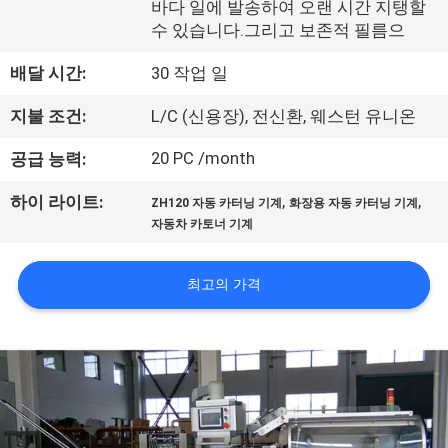
한
바다 일에 발송하여 오랜 시간 지탱할
수 있습니다.그리고 보존적 필름으
것
배달 시간:
30 작업 일
공
지불 조건:
L/C (신용장), 전신환, 웨스턴 유니온
장
20 PC /month
공급 능력:
투
,
,
하이 라이트:
ZH120 자동 카터닝 기계
화장용 자동 카터닝 기계
어
자동차 카토너 기계
최고의 가격
품
질
관
리