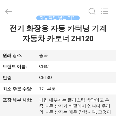
-
2026
Xian
Yang
Chic
자동적인 넣는 기계
Machinery
Co.,
전기 화장용 자동 카터닝 기계
집
Ltd..
All
Rights
자동차 카토너 ZH120
Reserved.
제
품
원래 장소:
중국
CHIC
브랜드 이름:
우
CE ISO
인증:
리
최소 주문 수량:
1개 부분
에
포장 세부 사항:
패킹 내부자는 플라스틱 박막이고 훈
관
증 나무 상자가 바깥에서 입니다.우리
의 나무 상자는 매우 강합니다, 그것이