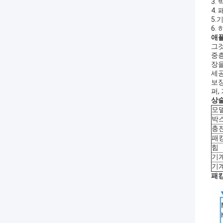
3.
4.
5.
6.
애플
그것
중층
장을
세공
보장
퍼,
상술
모
박
충
패
힘
기
기
패킹