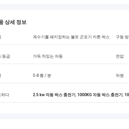
품 상세 정보
입
계수기를 패키징하는 볼트 곤포기 카톤 박스
구동 
 등급
가득 차있는 자동
전압
력
5-8 통 / 분
차원
조하다
2.5 kw 자동 박스 충전기
,
1000KG 자동 박스 충전기
,
1
아이작 아사레 씨
 시안양 칩 기계 회사 기술팀은 질문에
 답하고 설치팀을 안내했습니다.우리
구매에 만족합니다..