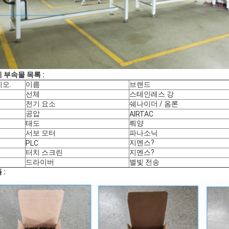
 부속물 목록 :
오.
이름
브랜드
선체
스테인레스 강
전기 요소
쉐나이더 / 옴론
공압
AIRTAC
태도
뤄양
서보 모터
파나소닉
지멘스?
PLC
터치 스크린
지멘스?
드라이버
별빛 전송
 :