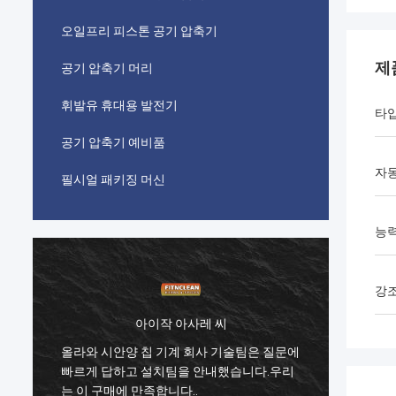
오일프리 피스톤 공기 압축기
제
공기 압축기 머리
휘발유 휴대용 발전기
타
공기 압축기 예비품
자동
필시얼 패키징 머신
능
강
아이작 아사레 씨
에
올라와 시안양 칩 기계 회사 기술팀은 질문에
올라와
빠르게 답하고 설치팀을 안내했습니다.우리
빠르게
는 이 구매에 만족합니다..
는 이 