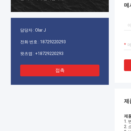
메
담당자 :
Olar J
전화 번호 :
18729220293
왓츠앱 :
+18729220293
접촉
제
제품
1.
2.