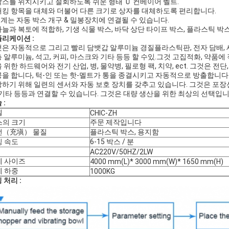
 박스를 위치시키고 철회하도록 쉬운 형태 Ｕ 컨베이어 벨트.
 패킹 항목을 대체와 더불어 다른 크기로 상자를 대체하도록 편리합니다.
기계는 자동 박스 개구 & 밀봉장치에 연결될 수 있습니다.
 하늘과 복토에 적합하, 기생 식물 박스, 바닥 상단 타이프 박스, 플라스틱 
리케이션 :
은 자동적으로 그리고 빨리 담뱃갑 알루미늄 경질플라스틱판, 전자 담배, 세안료,
 알루미늄, 석고, 커피, 마스크와 기타 등등 할 수있.그것 고집적화, 약품에 
 위한 하드웨어와 전기 산업, 병, 물약병, 필로형 팩, 치약, ect. 그것은 
을 합니다, 턱-인 또는 핫-멜트가 통을 종결시키고 자동적으로 방출합니
하기 위해 일련의 센서와 자동 보호 장치를 갖추고 있습니다. 그것은 포장선
 기타 등등과 연결할 수 있습니다. 그것은 대량 생산을 위한 최상의 선택입니
 :
델
CHIC-ZH
스의 크기
주문 제작입니다
전（充塡） 물질
플라스틱 박스, 용지함
킹 속도
6-15 박스 / 분
AC220V/50HZ/2LW
계 사이즈
4000 mm(L)* 3000 mm(W)* 1650 mm(H)
계 하중
1000KG
 처리 :