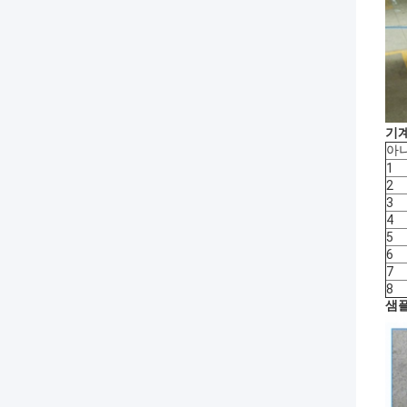
기계
아니
1
2
3
4
5
6
7
8
샘플