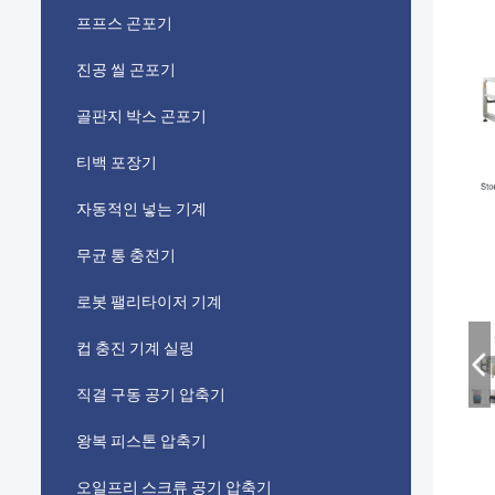
프프스 곤포기
진공 씰 곤포기
골판지 박스 곤포기
티백 포장기
자동적인 넣는 기계
무균 통 충전기
로봇 팰리타이저 기계
컵 충진 기계 실링
직결 구동 공기 압축기
왕복 피스톤 압축기
오일프리 스크류 공기 압축기