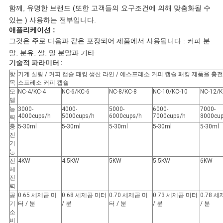
견
함께, 유명한 브랜드 (또한 고객들의 요구조건에 의해 맞춤화될 수
적
있는 ) 사용하는 전부입니다.
애플리케이션 :
요
그것은 주로 다음과 같은 포장되어 제품에서 사용됩니다 : 커피 분
말, 분유, 쌀, 밀 분말과 기타.
청
기술적 파라미터 :
항
기계 실링 / 커피 캡슐 패킹 생산 라인 / 에스프레소 커피 캡슐 패킹 제품을 충
목
스프레소 커피 캡슐
사
모
NC-4/KC-4
NC-6/KC-6
NC-8/KC-8
NC-10/KC-10
NC-12/K
델
능
3000-
4000-
5000-
6000-
7000-
이
4000cups/h
5000cups/h
6000cups/h
7000cups/h
8000cu
력
충
5-30ml
5-30ml
5-30ml
5-30ml
5-30ml
트
진
기
맵
능
전
4KW
4.5KW
5KW
5.5KW
6KW
체
전
PRIVACY
력
공
0.65 세제곱 미
0.68 세제곱 미터
0.70 세제곱 미
0.73 세제곱 미터
0.78 
POLICY
기
터 / 분
/ 분
터 / 분
/ 분
/ 분
소
비