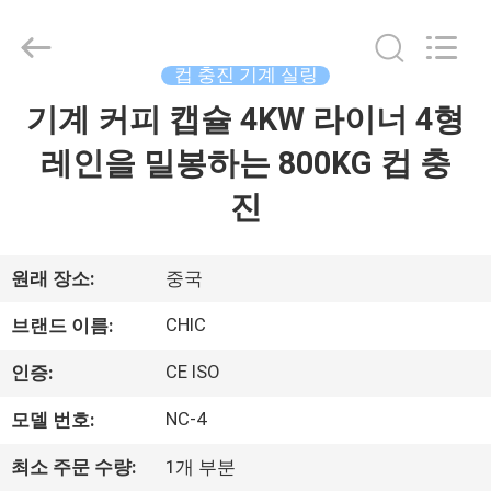
-
2026
Xian
Yang
Chic
컵 충진 기계 실링
Machinery
Co.,
기계 커피 캡슐 4KW 라이너 4형
집
Ltd..
All
Rights
레인을 밀봉하는 800KG 컵 충
Reserved.
제
진
품
원래 장소:
중국
우
CHIC
브랜드 이름:
리
CE ISO
인증:
에
NC-4
모델 번호:
관
최소 주문 수량:
1개 부분