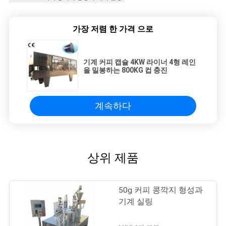
가장 저렴 한 가격 으로
기계 커피 캡슐 4KW 라이너 4형 레인
을 밀봉하는 800KG 컵 충진
계속하다
상위 제품
50g 커피 콩깍지 형성과
기계 실링