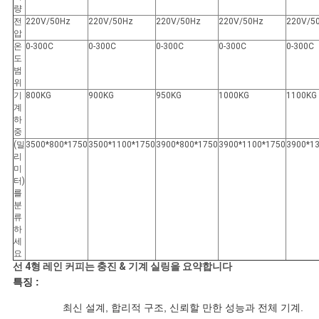
량
전
220V/50Hz
220V/50Hz
220V/50Hz
220V/50Hz
220V/5
압
온
0-300C
0-300C
0-300C
0-300C
0-300C
도
범
위
기
800KG
900KG
950KG
1000KG
1100KG
계
하
중
(밀
3500*800*1750
3500*1100*1750
3900*800*1750
3900*1100*1750
3900*1
리
미
터)
를
분
류
하
세
요
선 4형 레인 커피는 충진 & 기계 실링을 요약합니다
특징 :
최신 설계, 합리적 구조, 신뢰할 만한 성능과 전체 기계.