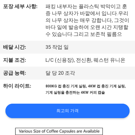
한
포장 세부 사항:
패킹 내부자는 플라스틱 박막이고 훈
것
증 나무 상자가 바깥에서 입니다.우리
의 나무 상자는 매우 강합니다, 그것이
바다 일에 발송하여 오랜 시간 지탱할
공
수 있습니다.그리고 보존적 필름으
장
배달 시간:
35 작업 일
투
지불 조건:
L/C (신용장), 전신환, 웨스턴 유니온
어
공급 능력:
달 당 20 조각
,
,
하이 라이트:
800KG 컵 충진 기계 실링
4KW 컵 충진 기계 실링
품
기계 실링을 충전하는 4KW 커피 캡슐
질
최고의 가격
관
리