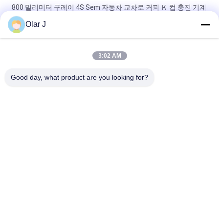
800 밀리미터 구레이 4S Sem 자동차 교차로 커피 Ｋ 컵 충진 기계
실링
Olar J
SN-1을 밀봉하는 기계 요거트 컵을 채우는 세미 자동차 0.5KW 로
타리 컵
3:02 AM
기계 실링 커피 분말 충전을 충전하는 JS 20CC 로타리 컵
Good day, what product are you looking for?
모든
다중 곤포기
스크류 공기 압축기
프프스 곤포기
진공 씰 곤포기
골판지 박스 곤포기
티백 포장기
자동적인 넣는 기계
무균 통 충전기