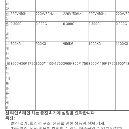
비
량
전
220V/50Hz
220V/50Hz
220V/50Hz
220V/50Hz
220V/5
압
온
0-300C
0-300C
0-300C
0-300C
0-300C
도
범
위
기
800KG
900KG
950KG
1000KG
1100KG
계
하
중
(밀
3500*800*1750
3500*1100*1750
3900*800*1750
3900*1100*1750
3900*1
리
미
터)
를
분
류
하
세
요
선 타입 6 레인 차는 충진 & 기계 실링을 요약합니다
특징 :
최신 설계, 합리적 구조, 신뢰할 만한 성능과 전체 기계.
자동 조작, 생산 비율이 조정할 수 있는, 단순물일 수 있고 안전한