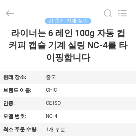
-
2026
Xian
Yang
Chic
컵 충진 기계 실링
Machinery
Co.,
라이너는 6 레인 100g 자동 컵
집
Ltd..
All
Rights
커피 캡슐 기계 실링 NC-4를 타
Reserved.
제
이핑합니다
품
원래 장소:
중국
우
CHIC
브랜드 이름:
리
CE ISO
인증:
에
NC-4
모델 번호:
관
최소 주문 수량:
1개 부분