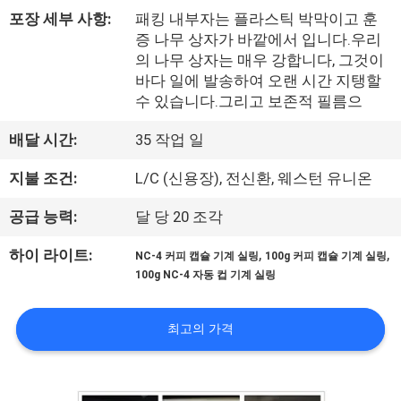
한
포장 세부 사항:
패킹 내부자는 플라스틱 박막이고 훈
것
증 나무 상자가 바깥에서 입니다.우리
의 나무 상자는 매우 강합니다, 그것이
바다 일에 발송하여 오랜 시간 지탱할
공
수 있습니다.그리고 보존적 필름으
장
배달 시간:
35 작업 일
투
지불 조건:
L/C (신용장), 전신환, 웨스턴 유니온
어
공급 능력:
달 당 20 조각
,
,
하이 라이트:
NC-4 커피 캡슐 기계 실링
100g 커피 캡슐 기계 실링
품
100g NC-4 자동 컵 기계 실링
질
최고의 가격
관
리