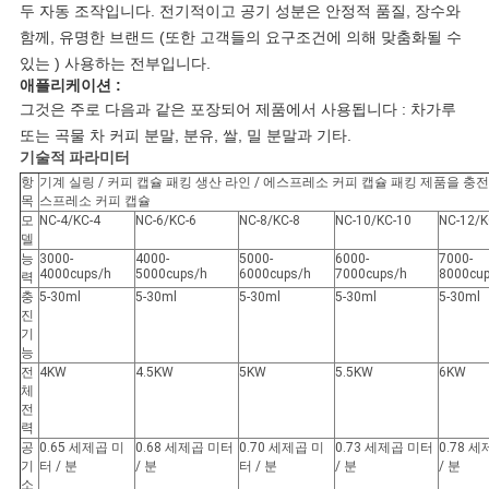
견
두 자동 조작입니다. 전기적이고 공기 성분은 안정적 품질, 장수와
함께, 유명한 브랜드 (또한 고객들의 요구조건에 의해 맞춤화될 수
적
있는 ) 사용하는 전부입니다.
요
애플리케이션 :
그것은 주로 다음과 같은 포장되어 제품에서 사용됩니다 : 차가루
청
또는 곡물 차 커피 분말, 분유, 쌀, 밀 분말과 기타.
기술적 파라미터
항
기계 실링 / 커피 캡슐 패킹 생산 라인 / 에스프레소 커피 캡슐 패킹 제품을 충
사
목
스프레소 커피 캡슐
모
NC-4/KC-4
NC-6/KC-6
NC-8/KC-8
NC-10/KC-10
NC-12/K
델
이
능
3000-
4000-
5000-
6000-
7000-
4000cups/h
5000cups/h
6000cups/h
7000cups/h
8000cu
력
트
충
5-30ml
5-30ml
5-30ml
5-30ml
5-30ml
진
맵
기
능
전
4KW
4.5KW
5KW
5.5KW
6KW
체
PRIVACY
전
력
POLICY
공
0.65 세제곱 미
0.68 세제곱 미터
0.70 세제곱 미
0.73 세제곱 미터
0.78 
기
터 / 분
/ 분
터 / 분
/ 분
/ 분
소