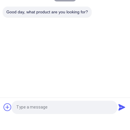
기계 피라미드를 싸는 자동 트라이앵글 PL 2T 20 밀리람베르트 차
Good day, what product are you looking for?
봉지
모든
다중 곤포기
스크류 공기 압축기
프프스 곤포기
진공 씰 곤포기
골판지 박스 곤포기
티백 포장기
자동적인 넣는 기계
무균 통 충전기
견적 요청