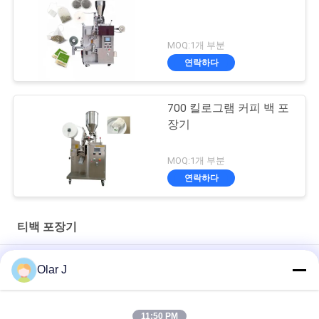
MOQ:1개 부분
연락하다
700 킬로그램 커피 백 포
장기
MOQ:1개 부분
연락하다
티백 포장기
허브 차를 위해 기계 SUS304를 싸는 멀티헤드 가중기 나일론 48
Olar J
밀리미터 차봉지
초음파 트라이앵글 200 센티미터 커피 백 포장기 물방울 ND C60
11:50 PM