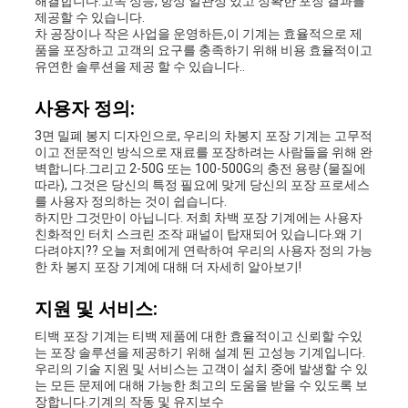
건
해결합니다.고속 성능, 항상 일관성 있고 정확한 포장 결과를
제공할 수 있습니다.
차 공장이나 작은 사업을 운영하든,이 기계는 효율적으로 제
품을 포장하고 고객의 요구를 충족하기 위해 비용 효율적이고
견
유연한 솔루션을 제공 할 수 있습니다..
적
사용자 정의:
3면 밀폐 봉지 디자인으로, 우리의 차봉지 포장 기계는 고무적
요
이고 전문적인 방식으로 재료를 포장하려는 사람들을 위해 완
벽합니다.그리고 2-50G 또는 100-500G의 충전 용량 (물질에
청
따라), 그것은 당신의 특정 필요에 맞게 당신의 포장 프로세스
를 사용자 정의하는 것이 쉽습니다.
하지만 그것만이 아닙니다. 저희 차백 포장 기계에는 사용자
친화적인 터치 스크린 조작 패널이 탑재되어 있습니다.왜 기
사
다려야지?? 오늘 저희에게 연락하여 우리의 사용자 정의 가능
한 차 봉지 포장 기계에 대해 더 자세히 알아보기!
이
지원 및 서비스:
트
티백 포장 기계는 티백 제품에 대한 효율적이고 신뢰할 수있
는 포장 솔루션을 제공하기 위해 설계 된 고성능 기계입니다.
맵
우리의 기술 지원 및 서비스는 고객이 설치 중에 발생할 수 있
는 모든 문제에 대해 가능한 최고의 도움을 받을 수 있도록 보
장합니다.기계의 작동 및 유지보수