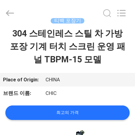
-
2026
Xian
Yang
티백 포장기
Chic
Machinery
304 스테인레스 스틸 차 가방
집
Co.,
Ltd..
All
포장 기계 터치 스크린 운영 패
Rights
제
Reserved.
널 TBPM-15 모델
품
Place of Origin:
CHINA
우
브랜드 이름:
CHIC
리
최고의 가격
에
관