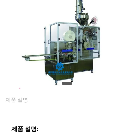
한
것
공
장
투
어
제품 설명
품
질
관
제품 설명: