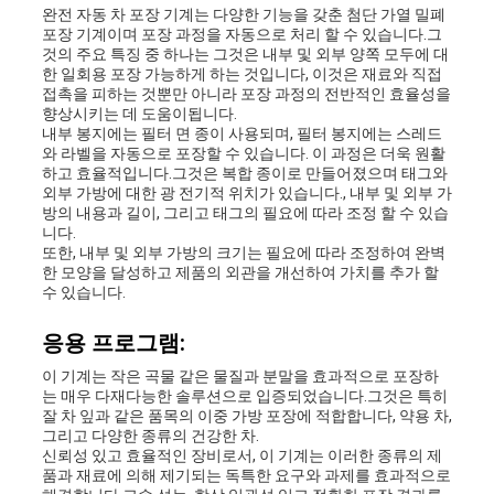
리
완전 자동 차 포장 기계는 다양한 기능을 갖춘 첨단 가열 밀폐
포장 기계이며 포장 과정을 자동으로 처리 할 수 있습니다.그
것의 주요 특징 중 하나는 그것은 내부 및 외부 양쪽 모두에 대
한 일회용 포장 가능하게 하는 것입니다, 이것은 재료와 직접
접촉을 피하는 것뿐만 아니라 포장 과정의 전반적인 효율성을
문
향상시키는 데 도움이됩니다.
내부 봉지에는 필터 면 종이 사용되며, 필터 봉지에는 스레드
의
와 라벨을 자동으로 포장할 수 있습니다. 이 과정은 더욱 원활
하고 효율적입니다.그것은 복합 종이로 만들어졌으며 태그와
하
외부 가방에 대한 광 전기적 위치가 있습니다., 내부 및 외부 가
방의 내용과 길이, 그리고 태그의 필요에 따라 조정 할 수 있습
니다.
기
또한, 내부 및 외부 가방의 크기는 필요에 따라 조정하여 완벽
한 모양을 달성하고 제품의 외관을 개선하여 가치를 추가 할
수 있습니다.
뉴
응용 프로그램:
스
이 기계는 작은 곡물 같은 물질과 분말을 효과적으로 포장하
는 매우 다재다능한 솔루션으로 입증되었습니다.그것은 특히
잘 차 잎과 같은 품목의 이중 가방 포장에 적합합니다, 약용 차,
그리고 다양한 종류의 건강한 차.
사
신뢰성 있고 효율적인 장비로서, 이 기계는 이러한 종류의 제
품과 재료에 의해 제기되는 독특한 요구와 과제를 효과적으로