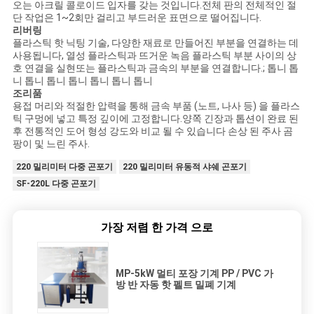
오는 아크릴 콜로이드 입자를 갖는 것입니다.전체 판의 전체적인 절
단 작업은 1~2회만 걸리고 부드러운 표면으로 떨어집니다.
리버링
플라스틱 핫 닉팅 기술, 다양한 재료로 만들어진 부분을 연결하는 데
사용됩니다, 열성 플라스틱과 뜨거운 녹음 플라스틱 부분 사이의 상
호 연결을 실현또는 플라스틱과 금속의 부분을 연결합니다.; 톱니 톱
니 톱니 톱니 톱니 톱니 톱니 톱니
조리품
용접 머리와 적절한 압력을 통해 금속 부품 (노트, 나사 등) 을 플라스
틱 구멍에 넣고 특정 깊이에 고정합니다.양쪽 긴장과 톱션이 완료 된
후 전통적인 도어 형성 강도와 비교 될 수 있습니다 손상 된 주사 곰
팡이 및 느린 주사.
220 밀리미터 다중 곤포기
220 밀리미터 유동적 샤쉐 곤포기
SF-220L 다중 곤포기
가장 저렴 한 가격 으로
MP-5kW 멀티 포장 기계 PP / PVC 가
방 반 자동 핫 펠트 밀폐 기계