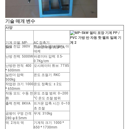
기술 매개 변수
사양
기계 모델: MP-
AC 접촉기:
입력 전압: 380V
전기전자 밸브/필터: 야
5kw
Tianzheng/JELPCA
데케
난방 전력: 5000W
바로미터 압력: 0.5-
0.7Kg/cm
난방판 면적: 400
오시레이터 튜브: 7T85
* 600mm
실린더 압력:
온도 조절기: RKC
500kg
작업판 크기: 1000
온도 정확도: ± 2도
* 650mm
작동 모드: 수동 전
온도 조절 범위: 0~200
환
°C 온도 조절 범위
출력 전력: 8KVA
뜨거운 압축 시간: 0~10
초 조절
곰팡이 구멍 간격:
무게: 310kg
280 φ 8.5mm
역: 2개의 역
기계적 크기: 1000 *
650 * 1730mm