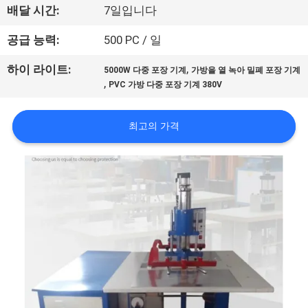
한
배달 시간:
7일입니다
것
공급 능력:
500 PC / 일
,
하이 라이트:
공
5000W 다중 포장 기계
가방을 열 녹아 밀폐 포장 기계
,
PVC 가방 다중 포장 기계 380V
장
투
최고의 가격
어
품
질
관
리