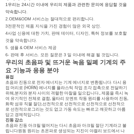
1우리는 24시간 이내에 우리의 제품과 관련한 문의에 응답할 것을
약속합니다.
2.OEM&ODM 서비스는 절대적으로 편리합니다.
3전문적인 제품 지식을 가진 경험이 많은 외국 상인.
4사업 신용에 대한 가치, 판매 데이터, 디자인, 특허 정보를 보호할
것을 약속합니다.
5. 샘플 & OEM 서비스 제공
6- 판매 후 서비스. 모든 질문은 3 일 이내에 해결 될 것입니다.
우리의 초음파 및 뜨거운 녹음 밀폐 기계의 주
요 기능과 응용 분야
용접
초음파 진동으로 전자 에너지는 기계 에너지로 변환됩니다. 다시 용
접 머리로 (HORN) 에너지를 플라스틱 작업 조각 접촉으로 전달하기
위해,분자와 분자 사이의 격렬한 마찰을 일으킵니다., 제품을 즉시 녹
여 유기적인 전체로 결합, 울타리 모멘트 작동 원리를 사용하여 진동,
화학 섬유 직물 절단,선천적으로 선천적으로 선천적으로 선천적으
로 선천적으로그리는 것도 없고 가동 속도는 빠르고 깨끗하고 아름
답고 경제적입니다.
진동 감소
초음파 진동 아크릴 떨어지는 다시 초음파 아크릴 절단 기계라고 불
립니다원동 원리는 초온파로 생성되는 지진이 야켈리 보드에서 나