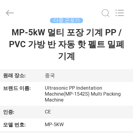
-
2026
Xian
Yang
Chic
다중 곤포기
Machinery
Co.,
MP-5kW 멀티 포장 기계 PP /
집
Ltd..
All
Rights
PVC 가방 반 자동 핫 펠트 밀폐
Reserved.
제
기계
품
원래 장소:
중국
우
Ultrasonic PP Indentation
브랜드 이름:
Machine(MP-1542S) Multi Packing
리
Machine
에
CE
인증:
관
MP-5KW
모델 번호: