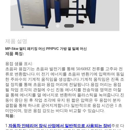
문
의
하
제품 설명
기
MP-5kw 멀티 패키징 머신 PP/PVC 가방 열 밀폐 머신
제품 특징:
용접 샘플 표시:
뉴
초음파 용접기는 초음파 발전기를 통해 50/60HZ 전류를 고주파 전
류로 변환합니다.이 전기 에너지를 초음파 변환기에 입력하여 동일
스
한 주파수의 기계적 움직임을 생성합니다.기계적 움직임은 진폭 조
절 장치를 통해 초음파 용접 머리에 전달됩니다.용접 머리는 용접
될 작업 조각의 관절에 수신 진동 에너지를 전송작용 영역은 마찰
을 통해 에너지를 열 에너지로 변환하여 플라스틱을 녹여줍니다.진
사
동이 중단 된 후 작업 조각에 유지 된 짧은 압력은 두 용접이 분자
결합을 통해 하나로 굳어지게합니다.일반적으로 용접 시간은 1 초
건
미만이며, 얻은 용접 강도는 바디와 비교할 수 있습니다.
적용:
1.
자동차 인테리어 장식 산업에서 일반적으로 사용되는 장비
주로 다