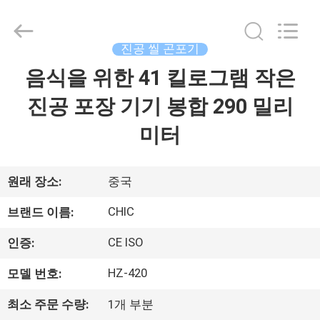
-
2026
Xian
Yang
Chic
진공 씰 곤포기
Machinery
Co.,
음식을 위한 41 킬로그램 작은
집
Ltd..
All
Rights
진공 포장 기기 봉합 290 밀리
Reserved.
제
미터
품
원래 장소:
중국
우
CHIC
브랜드 이름:
리
CE ISO
인증:
에
HZ-420
모델 번호:
관
최소 주문 수량:
1개 부분