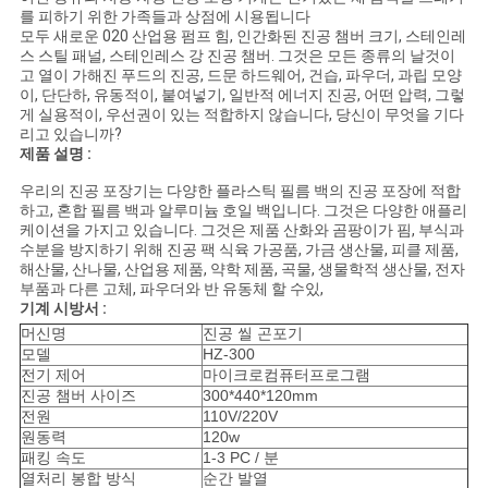
견
를 피하기 위한 가족들과 상점에 시용됩니다
모두 새로운 020 산업용 펌프 힘, 인간화된 진공 챔버 크기, 스테인레
적
스 스틸 패널, 스테인레스 강 진공 챔버. 그것은 모든 종류의 날것이
고 열이 가해진 푸드의 진공, 드문 하드웨어, 건습, 파우더, 과립 모양
요
이, 단단하, 유동적이, 붙여넣기, 일반적 에너지 진공, 어떤 압력, 그렇
게 실용적이, 우선권이 있는 적합하지 않습니다, 당신이 무엇을 기다
청
리고 있습니까?
제품 설명 :
우리의 진공 포장기는 다양한 플라스틱 필름 백의 진공 포장에 적합
사
하고, 혼합 필름 백과 알루미늄 호일 백입니다. 그것은 다양한 애플리
케이션을 가지고 있습니다. 그것은 제품 산화와 곰팡이가 핌, 부식과
이
수분을 방지하기 위해 진공 팩 식육 가공품, 가금 생산물, 피클 제품,
해산물, 산나물, 산업용 제품, 약학 제품, 곡물, 생물학적 생산물, 전자
트
부품과 다른 고체, 파우더와 반 유동체 할 수있,
기계 시방서 :
맵
머신명
진공 씰 곤포기
모델
HZ-300
전기 제어
마이크로컴퓨터프로그램
진공 챔버 사이즈
300*440*120mm
PRIVACY
전원
110V/220V
원동력
120w
POLICY
패킹 속도
1-3 PC / 분
열처리 봉합 방식
순간 발열