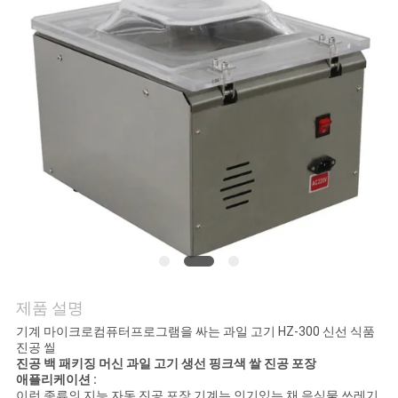
문
의
하
기
뉴
스
사
제품 설명
건
기계 마이크로컴퓨터프로그램을 싸는 과일 고기 HZ-300 신선 식품
진공 씰
진공 백 패키징 머신 과일 고기 생선 핑크색 쌀 진공 포장
애플리케이션 :
이런 종류의 지능 자동 진공 포장 기계는 인기있는 채 음식물 쓰레기