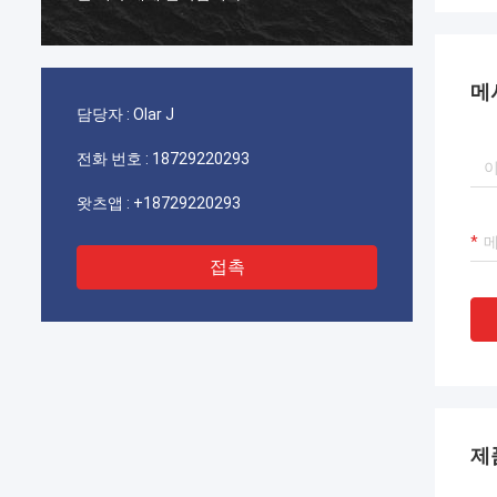
메
담당자 :
Olar J
전화 번호 :
18729220293
왓츠앱 :
+18729220293
접촉
제