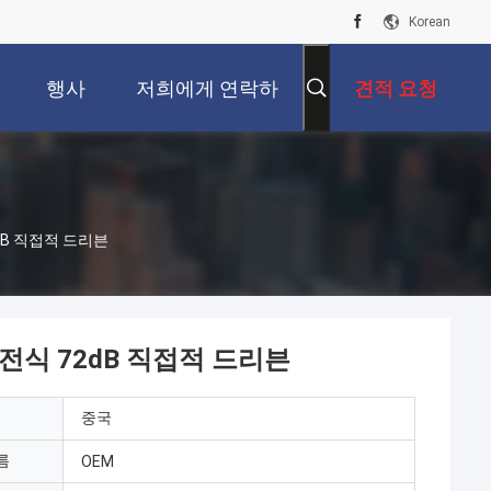
Korean
행사
저희에게 연락하
견적 요청
십시오
2dB 직접적 드리븐
회전식 72dB 직접적 드리븐
중국
름
OEM