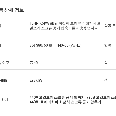
품 상세 정보
10HP 7.5KW 8Bar 직접적 드리븐은 회전식 오
름
항공 
일프리 스크류 공기 압축기를 사용했습니다
기
3상 380/60 또는 440/60 (V//Hz)
압력
 수준
힘
72dB
색
eigh
293KGS
아이작 아사레 씨
440V 오일프리 스크류 공기 압축기
,
72dB 오일프리 
조하다
440V 10 에이치피 회전식 스크류 공기 압축기
 시안양 칩 기계 회사 기술팀은 질문에
 답하고 설치팀을 안내했습니다.우리
구매에 만족합니다..