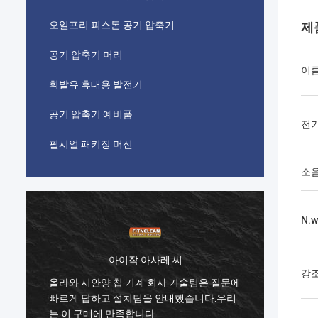
오일프리 피스톤 공기 압축기
제
공기 압축기 머리
이
휘발유 휴대용 발전기
공기 압축기 예비품
전
필시얼 패키징 머신
소음
N.w
아이작 아사레 씨
강
에
올라와 시안양 칩 기계 회사 기술팀은 질문에
올라와
빠르게 답하고 설치팀을 안내했습니다.우리
빠르게
는 이 구매에 만족합니다..
는 이 