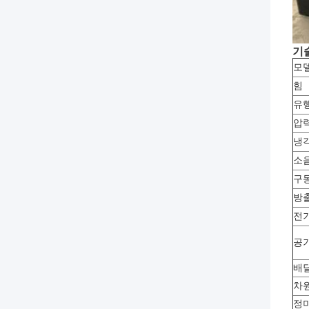
기
모
힘
유행
압
냉
소
구
방
전
공기
배
차
정