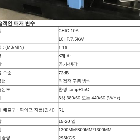
술적인 매개 변수
델
CHIC-10A
10HP/7.5KW
 : (M3/MIN)
1.16
력
8개 바
각
공기-냉각
음 수준
72dB
동법
직접적 구동 방식
출온도
환경 temp+15C
기
3상 380/60 또는 440/60 (V//Hz)
 배출구 : 파이프 지름(인치)
R1
달
15-20 일
원
1300MM*800MM*1300MM
미중량
293KGS