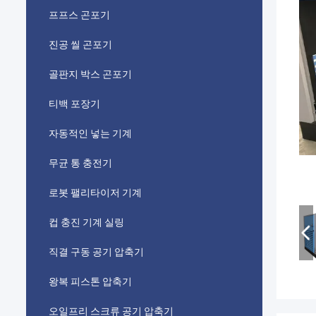
프프스 곤포기
진공 씰 곤포기
골판지 박스 곤포기
티백 포장기
자동적인 넣는 기계
무균 통 충전기
로봇 팰리타이저 기계
컵 충진 기계 실링
직결 구동 공기 압축기
왕복 피스톤 압축기
오일프리 스크류 공기 압축기