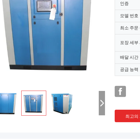
인증
모델 번호
최소 주문
포장 세부
배달 시간
공급 능력
최고의