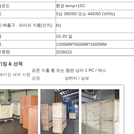
출온도
환경 temp+15C
기
3상 380/60 또는 440/60 (V//Hz)
 배출구 : 파이프 지름(인치)
R1
달
15-20 일
원
1200MM*650MM*1600MM
미중량
320KGS
키징 & 선적
표준 수출 통 또는 합판 상자 1 PC / 박스
패키징 세부 사항
공항
상하이 / 닝보