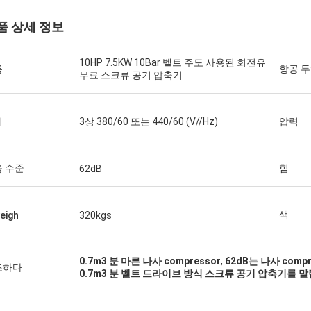
품 상세 정보
10HP 7.5KW 10Bar 벨트 주도 사용된 회전유
름
항공 
무료 스크류 공기 압축기
기
3상 380/60 또는 440/60 (V//Hz)
압력
 수준
힘
62dB
색
eigh
320kgs
아이작 아사레 씨
0.7m3 분 마른 나사 compressor
,
62dB는 나사 compr
조하다
0.7m3 분 벨트 드라이브 방식 스크류 공기 압축기를 
 시안양 칩 기계 회사 기술팀은 질문에
 답하고 설치팀을 안내했습니다.우리
구매에 만족합니다..