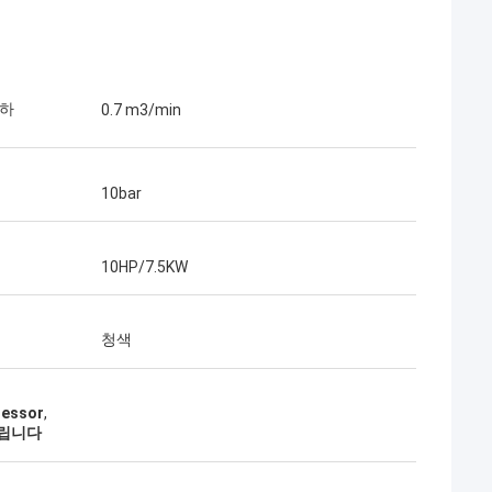
투하
0.7 m3/min
10bar
10HP/7.5KW
청색
essor
,
말립니다