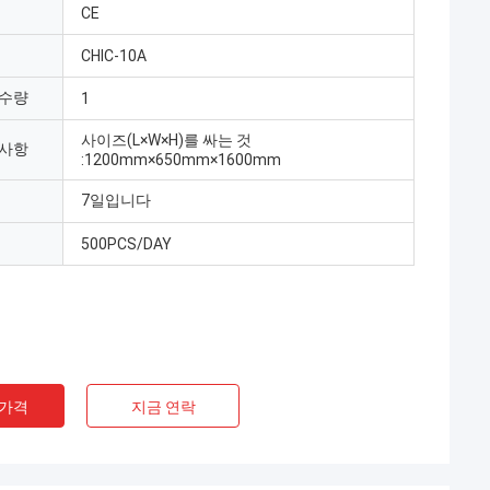
CE
CHIC-10A
 수량
1
사이즈(L×W×H)를 싸는 것
 사항
:1200mm×650mm×1600mm
7일입니다
500PCS/DAY
 가격
지금 연락