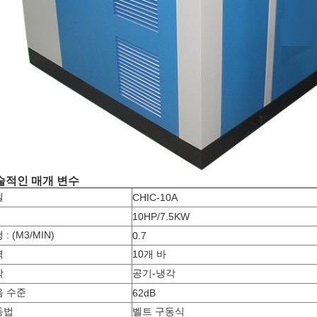
술적인 매개 변수
델
CHIC-10A
10HP/7.5KW
 : (M3/MIN)
0.7
력
10개 바
각
공기-냉각
음 수준
62dB
동법
벨트 구동식