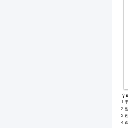
우
1.
2.
3.
4.