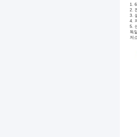
1.
2.
3.
4.
5.
독일
저소