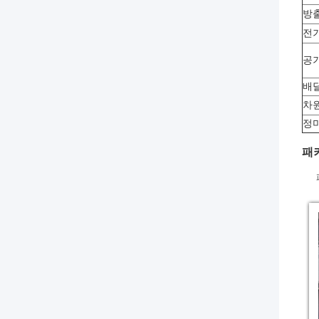
방
전
공기
배
차
정
패