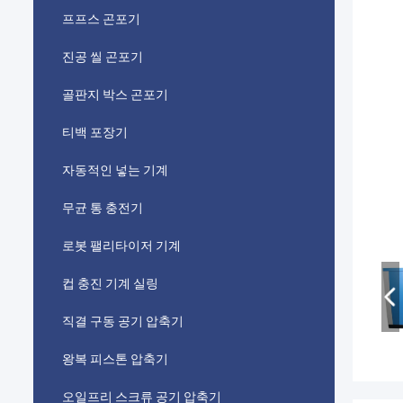
프프스 곤포기
진공 씰 곤포기
골판지 박스 곤포기
티백 포장기
자동적인 넣는 기계
무균 통 충전기
로봇 팰리타이저 기계
컵 충진 기계 실링
직결 구동 공기 압축기
왕복 피스톤 압축기
오일프리 스크류 공기 압축기