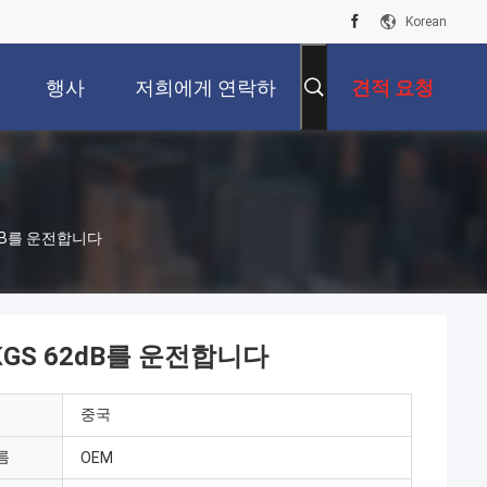
Korean
행사
저희에게 연락하
견적 요청
십시오
2dB를 운전합니다
KGS 62dB를 운전합니다
중국
름
OEM