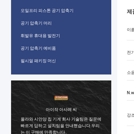
오일프리 피스톤 공기 압축기
제
공기 압축기 머리
이
휘발유 휴대용 발전기
공기 압축기 예비품
전
필시얼 패키징 머신
소음
N.w
아이작 아사레 씨
강
에
올라와 시안양 칩 기계 회사 기술팀은 질문에
올라와
빠르게 답하고 설치팀을 안내했습니다.우리
빠르게
는 이 구매에 만족합니다..
는 이 