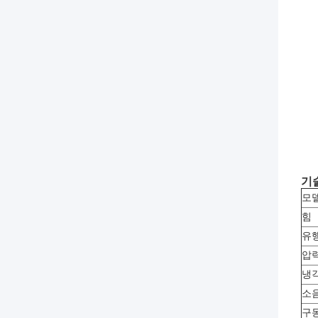
기
모
힘
유행
압
냉
소
구