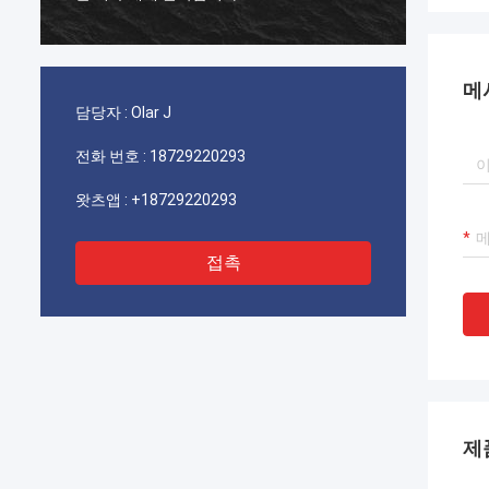
메
담당자 :
Olar J
전화 번호 :
18729220293
왓츠앱 :
+18729220293
접촉
제