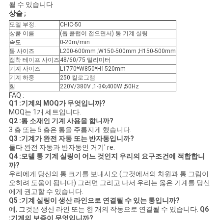
될 수 있습니다
상술 ;
모델 부정.
CHIC-50
상품 이름
(톱 플랩이 접으면서) 통 기계 실링
속도
0-20m/min
통 사이즈
L200-600mm ;W150-500mm ;H150-500mm
접착 테이프 사이즈
48/60/75 밀리미터
기계 사이즈
L1770*W850*H1520mm
기계 하중
250 킬로그램
힘
220V/380V ;1-3Φ;400W ;50Hz
FAQ :
Q1 :기계의 MOQ가 무엇입니까?
MOQ는 1개 세트입니다.
Q2 :통 소재인 기계 사용을 합니까?
3 층 또는 5 층은 통을 주름지게 했습니다.
Q3 :기계가 완전 자동 또는 반자동입니까?
둘다 완전 자동과 반자동인 거기' re.
Q4 :모델 통 기계 실링이 어느 것인지 우리의 요구조건에 적합합니
까?
우리에게 당신의 통 크기를 보내시오 (그것에서의 차원과 통 그림이
오히려 도움이 됩니다) 그러면 그리고 나서 우리는 옳은 기계를 당신
에게 권고할 수 있습니다.
Q5 :기계 실링이 생산 라인으로 연결될 수 있는 통입니까?
예, 그것은 생산 라인 또는 한 개의 작동으로 연결될 수 있습니다.
Q6
:기계의 보증이 무엇입니까?