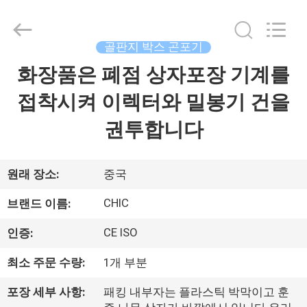
-
2026
Xian
Yang
Chic
골판지 박스 곤포기
Machinery
Co.,
화장품은 폐점 상자포장 기계를
집
Ltd..
All
Rights
접착시켜 이렉터와 밀봉기 건을
Reserved.
제
권투합니다
품
원래 장소:
중국
우
CHIC
브랜드 이름:
리
CE ISO
인증:
에
최소 주문 수량:
1개 부분
관
포장 세부 사항:
패킹 내부자는 플라스틱 박막이고 훈