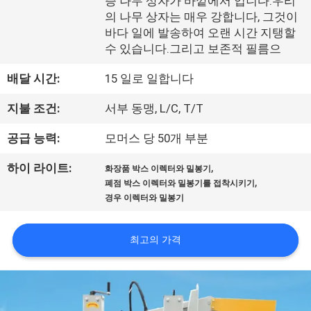
한
증 나무 상자가 바깥에서 입니다.우리
의 나무 상자는 매우 강합니다, 그것이
것
바다 일에 발송하여 오랜 시간 지탱할
수 있습니다.그리고 보존적 필름으
공
배달 시간:
15 일로 일합니다
장
지불 조건:
서부 동맹, L/C, T/T
투
공급 능력:
모머스 당 50개 부분
어
,
하이 라이트:
화장품 박스 이렉터와 밀봉기
,
폐점 박스 이렉터와 밀봉기를 접착시키기
경우 이렉터와 밀봉기
품
질
최고의 가격
관
리